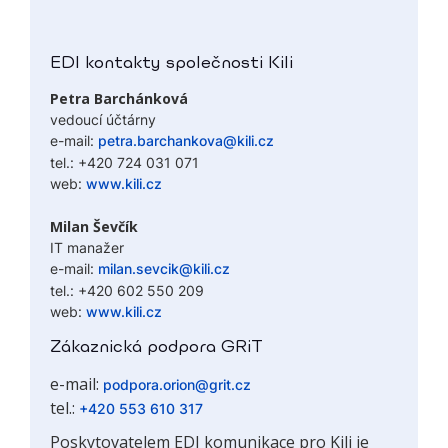
EDI kontakty společnosti Kili
Petra Barchánková
vedoucí účtárny
e-mail:
petra.barchankova@kili.cz
tel.: +420 724 031 071
web:
www.kili.cz
Milan Ševčík
IT manažer
e-mail:
milan.sevcik@kili.cz
tel.: +420 602 550 209
web:
www.kili.cz
Zákaznická podpora GRiT
e-mail:
podpora.orion@grit.cz
tel.:
+420 553 610 317
Poskytovatelem EDI komunikace pro Kili je