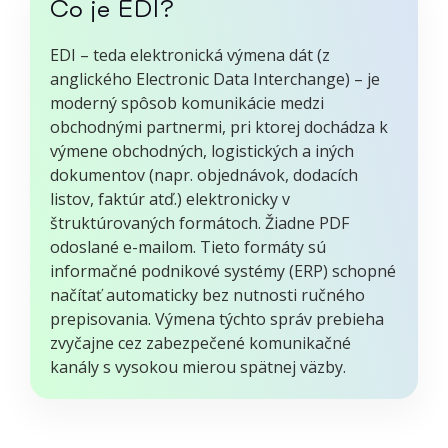
Čo je EDI?
EDI – teda elektronická výmena dát (z
anglického Electronic Data Interchange) – je
moderný spôsob komunikácie medzi
obchodnými partnermi, pri ktorej dochádza k
výmene obchodných, logistických a iných
dokumentov (napr. objednávok, dodacích
listov, faktúr atď.) elektronicky v
štruktúrovaných formátoch. Žiadne PDF
odoslané e-mailom. Tieto formáty sú
informačné podnikové systémy (ERP) schopné
načítať automaticky bez nutnosti ručného
prepisovania. Výmena týchto správ prebieha
zvyčajne cez zabezpečené komunikačné
kanály s vysokou mierou spätnej väzby.